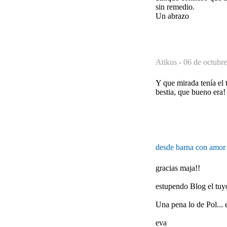
sin remedio.
Un abrazo
Atikus -
06 de octubre
Y que mirada tenía el t
bestia, que bueno era!
desde barna con amo
gracias maja!!
estupendo Blog el tu
Una pena lo de Pol... e
eva