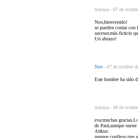
troyana -
07 de octubr
Neo,bienvenido!
se pueden contar con 
sucesor,más ficticio qu
Un abrazo!
Neo
-
07 de octubre d
Este hombre ha sido di
troyana -
06 de octubr
eva:muchas gracias.Los
de Paul,aunque suene 
Atikus:
aunque confieso que a