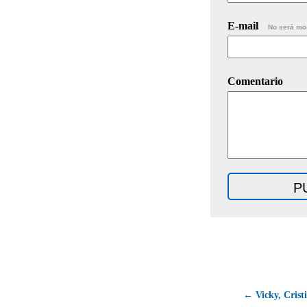
E-mail
No será mo
Comentario
← Vicky, Crist