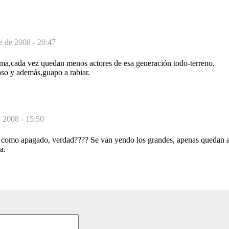
e de 2008 - 20:47
tima,cada vez quedan menos actores de esa generación todo-terreno.
aso y además,guapo a rabiar.
e 2008 - 15:50
do como apagado, verdad???? Se van yendo los grandes, apenas quedan ac
a.