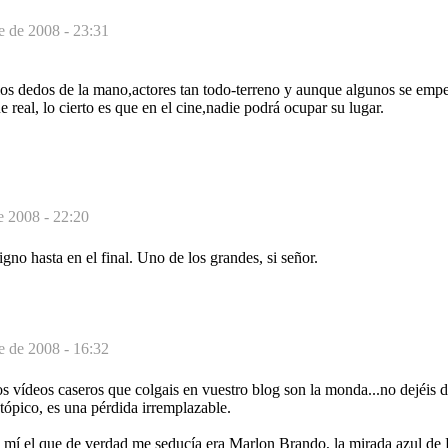
e de 2008 - 23:31
los dedos de la mano,actores tan todo-terreno y aunque algunos se emp
e real, lo cierto es que en el cine,nadie podrá ocupar su lugar.
e 2008 - 22:20
gno hasta en el final. Uno de los grandes, si señor.
e de 2008 - 16:32
 vídeos caseros que colgais en vuestro blog son la monda...no dejéis d
tópico, es una pérdida irremplazable.
 mí el que de verdad me seducía era Marlon Brando, la mirada azul de 