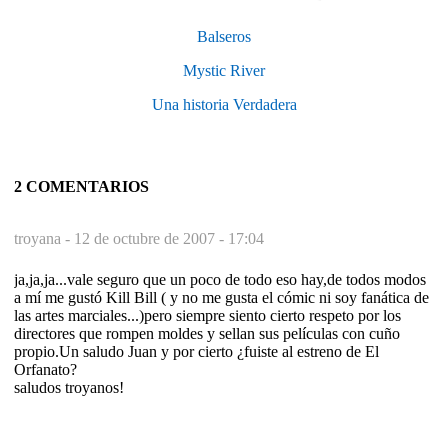
Balseros
Mystic River
Una historia Verdadera
2 COMENTARIOS
troyana -
12 de octubre de 2007 - 17:04
ja,ja,ja...vale seguro que un poco de todo eso hay,de todos modos
a mí me gustó Kill Bill ( y no me gusta el cómic ni soy fanática de
las artes marciales...)pero siempre siento cierto respeto por los
directores que rompen moldes y sellan sus películas con cuño
propio.Un saludo Juan y por cierto ¿fuiste al estreno de El
Orfanato?
saludos troyanos!